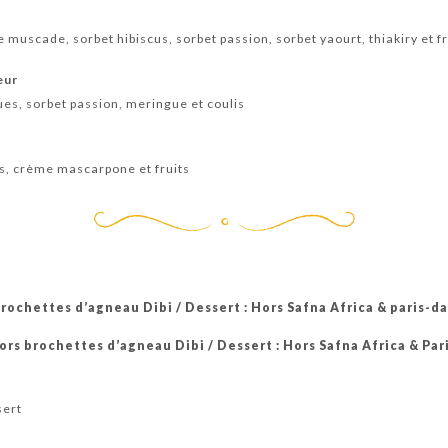
uscade, sorbet hibiscus, sorbet passion, sorbet yaourt, thiakiry et fr
eur
ues, sorbet passion, meringue et coulis
es, crème mascarpone et fruits
rochettes d’agneau Dibi / Dessert : Hors Safna Africa & paris-d
ors brochettes d’agneau Dibi / Dessert : Hors Safna Africa & Par
sert