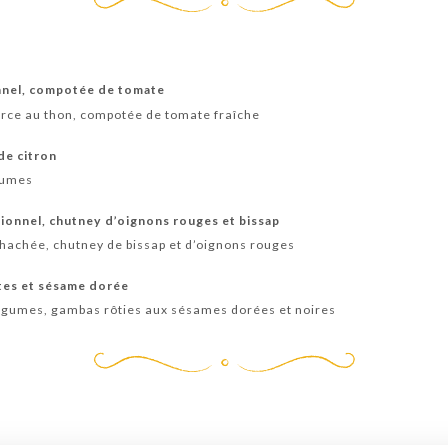
onnel, compotée de tomate
arce au thon, compotée de tomate fraîche
de citron
gumes
ionnel, chutney d’oignons rouges et bissap
e hachée, chutney de bissap et d’oignons rouges
ttes et sésame dorée
 légumes, gambas rôties aux sésames dorées et noires