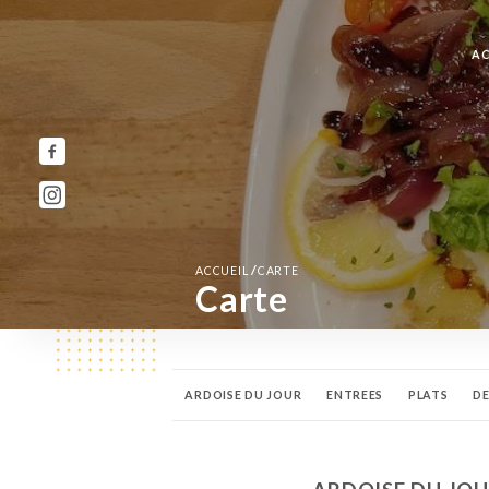
AC
/
ACCUEIL
CARTE
Carte
ARDOISE DU JOUR
ENTREES
PLATS
D
BOISSONS CHAUDES