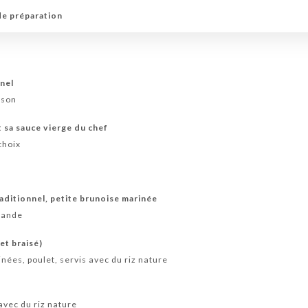
de préparation
nel
isson
t sa sauce vierge du chef
choix
aditionnel, petite brunoise marinée
viande
et braisé)
ées, poulet, servis avec du riz nature
avec du riz nature