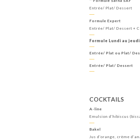
**Formule Safna SAF
Entrée/ Plat/ Dessert
Formule Expert
Entrée/ Plat/ Dessert + C
Formule Lundi au jeudi
Entrée/ Plat ou Plat/ De
Entrée/ Plat/ Dessert
COCKTAILS
A-line
Emulsion d’hibiscus (bissa
Bakel
Jus d’orange, crème d’an