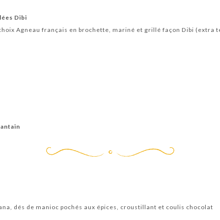
lées Dibi
oix Agneau français en brochette, mariné et grillé façon Dibi (extra 
antain
na, dés de manioc pochés aux épices, croustillant et coulis chocolat