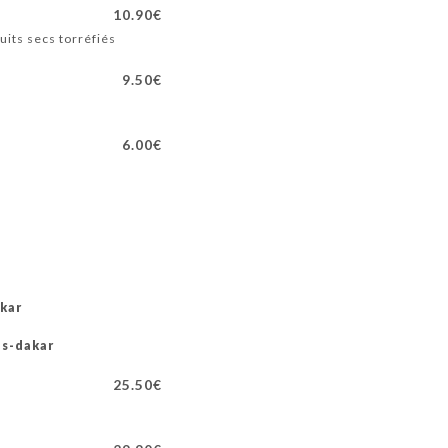
10.90€
uits secs torréfiés
9.50€
6.00€
akar
is-dakar
25.50€