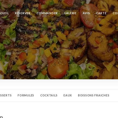
CUEIL
RÉSERVER
COMMANDER
GALERIE
AVIS
CARTE
CO
ESSERTS
FORMULES
COCKTAILS
EAUX
BOISSONS FRAICHES