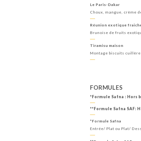
Le Paris-Dakar
Choux, mangue, crème de m
Réunion exotique fraich
Brunoise de fruits exotiq
Tiramisu maison
Montage biscuits cuillèr
FORMULES
*Formule Safna : Hors b
**Formule Safna SAF: H
*Formule Safna
Entrée/ Plat ou Plat/ Des