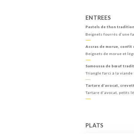
ENTREES
Pastels de thon traditi
Beignets fourrés d’une f
Accras de morue, confit 
Beignets de morue et lé
Samoussa de bœuf tradit
Triangle farci à la viand
Tartare d’avocat, creve
Tartare d’avocat, petits
PLATS