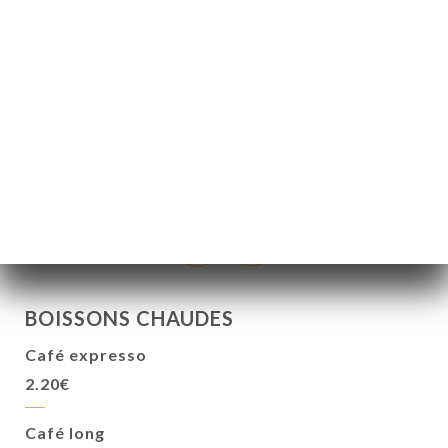
Jus de bissap
3.90€
Jus de gingembre
3.90€
Sodas
3.20€
BOISSONS CHAUDES
Café expresso
2.20€
Café long