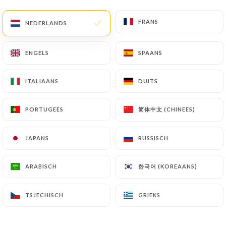
Thiebou yape (viande) traditionnel, petite
FRANS
FRANS
NEDERLANDS
NEDERLANDS
brunoise marinée
Riz cuit à l’étouffée à la viande
ENGELS
ENGELS
SPAANS
SPAANS
16.50€
Yassa poulet Lébou (poulet braisé)
ITALIAANS
ITALIAANS
DUITS
DUITS
Compotée d’oignons marinées, poulet, servis avec
du riz nature
简体中文 (CHINEES)
简体中文 (CHINEES)
PORTUGEES
PORTUGEES
14.50€
JAPANS
JAPANS
RUSSISCH
RUSSISCH
Mafé
Sauce d’arachide, servis avec du riz nature
한국어 (KOREAANS)
한국어 (KOREAANS)
ARABISCH
ARABISCH
14.90€
TSJECHISCH
TSJECHISCH
GRIEKS
GRIEKS
Brochettes d’agneau grillées Dibi
+ 1 accompagnement au choix Agneau français en